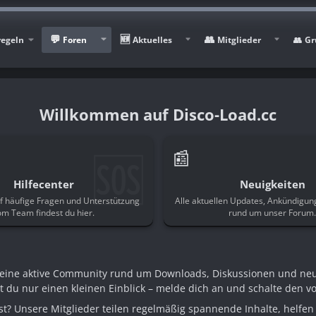
regeln
Foren
Aktuelles
Mitglieder
Gr
Disco-Load.cc
🆘
📰
Hilfecenter
Neuigkeiten
f häufige Fragen und Unterstützung
Alle aktuellen Updates, Ankündigu
om Team findest du hier.
rund um unser Forum
n eine aktive Community rund um Downloads, Diskussionen und ne
st du nur einen kleinen Einblick – melde dich an und schalte den voll
t? Unsere Mitglieder teilen regelmäßig spannende Inhalte, helfen 