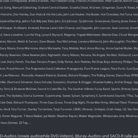
ie Goes To Hollywood, Aretha Franklin, The Freedom Unity, Friends Of Distinction, Peter Gabriel, Marvin G
er Band, Gong, Manuel Göttsching, Graham Central Station, Grateful Dead, Al Green, Gregorian, Guns N' Roses
endrix, Don Henley, Dan Hicks & His Hot Licks, John Lee Hooker, Hot Butter, Hot Chocolate, Hot Tuna, Iced E
Airplane/Starship, Jethro Tull, Billy Joel, Elton John, Eric Johnson, Syl Johnson, Grace Jones, Quincy Jones, Ka
Al Kooper, Kraftwerk, Krokodil, Ronnie Lane's Slim Chance, Led Zeppelin, John Lennon, Sean Lennon, Enoch Li
riend, Steve Lukather, Luo Hai Ying, Lynyrd Skynyrd, Magenta, Yngwie Malmsteen, Mando Diao, Chuck Mang
artinez, Marvin, Welch & Farrarc, Dave Mason, Paul McCartney, Loreena McKennit, John McLaughlin, The Men T
lues, Gary Moore, Ennio Morricone, Alanis Morissette, Tony Mottola, Mud, Anne Murray, Anne-Sophie Mutter,
, Randy Newman, Olivia Newton John, Nightwish, Harry Nilsson, Nirvana, No Angels, No-Man, NoSound, Laur
t ,Harry Partch, The Alan Parsons Project, Dolly Parton, Ann Peebles, Pet Shop Boys, Anthony Phillips, The 
Prince, Procol Harum, The Progressive Souls Collective, Propaganda, Pure Prairie League, Flora Purim, Suzi Qu
ch, Lee Ritenour , Riverside, Howard Roberts, Rockets, Richard Rodgers, The Rolling Stones, Diana Ross, RPW
Schiller, Eberhard Schoener, Klaus Schulze, Scorpions, Shankar & Gingger, Shadow Gallery, Archie Shepp, Si
ny Terry & Brownie McGhee, Sound In Color/Mu.Sic, The Souther Hillman Furay Band, Sparks, Britney Spears, T
eisand, The Stylistics, Donna Summer, Supertramp, Sweet, Sylvan, Symphony X, Synthesonic Sounds, T'Pau, Taj
 Like Owls, Richard Thompson, Three Days Grace, Three Dog Night, Three Man Army, Michael Tilson Thomas, I
, Ike & Tina Turner, Stanley Turrentine, Tarja Turunen, UB40, Ultravox, Unitopia, Uriah Heep, U2, Van Der G
, Porter Wagoner, T-Bone Walker, Joe Walsh, Weather Report, Walter Wegmüller, Whitesnake, Amy Winehouse
 Hans Zimmer, ZZ Top, ...
D-Audios (sowie audiophile DVD-Videos), Bluray-Audios und SACD-R (alle au