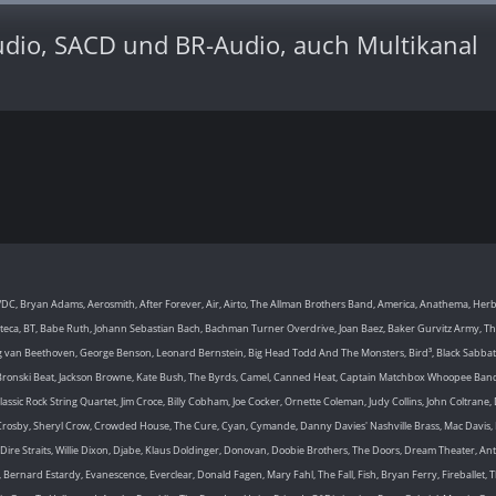
dio, SACD und BR-Audio, auch Multikanal
DC, Bryan Adams, Aerosmith, After Forever, Air, Airto, The Allman Brothers Band, America, Anathema, Her
ca, BT, Babe Ruth, Johann Sebastian Bach, Bachman Turner Overdrive, Joan Baez, Baker Gurvitz Army, The
g van Beethoven, George Benson, Leonard Bernstein, Big Head Todd And The Monsters, Bird³, Black Sabbath, B
, Bronski Beat, Jackson Browne, Kate Bush, The Byrds, Camel, Canned Heat, Captain Matchbox Whoopee Band
ssic Rock String Quartet, Jim Croce, Billy Cobham, Joe Cocker, Ornette Coleman, Judy Collins, John Coltrane, 
Crosby, Sheryl Crow, Crowded House, The Cure, Cyan, Cymande, Danny Davies' Nashville Brass, Mac Davis,
e Straits, Willie Dixon, Djabe, Klaus Doldinger, Donovan, Doobie Brothers, The Doors, Dream Theater, Antoni
Bernard Estardy, Evanescence, Everclear, Donald Fagen, Mary Fahl, The Fall, Fish, Bryan Ferry, Fireballet, Th