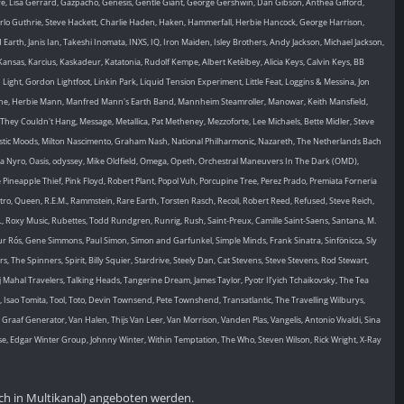
aye, Lisa Gerrard, Gazpacho, Genesis, Gentle Giant, George Gershwin, Dan Gibson, Anthea Gifford,
, Arlo Guthrie, Steve Hackett, Charlie Haden, Haken, Hammerfall, Herbie Hancock, George Harrison,
arth, Janis Ian, Takeshi Inomata, INXS, IQ, Iron Maiden, Isley Brothers, Andy Jackson, Michael Jackson,
ne, Kansas, Karcius, Kaskadeur, Katatonia, Rudolf Kempe, Albert Ketèlbey, Alicia Keys, Calvin Keys, BB
ght, Gordon Lightfoot, Linkin Park, Liquid Tension Experiment, Little Feat, Loggins & Messina, Jon
ione, Herbie Mann, Manfred Mann's Earth Band, Mannheim Steamroller, Manowar, Keith Mansfield,
hey Couldn't Hang, Message, Metallica, Pat Metheney, Mezzoforte, Lee Michaels, Bette Midler, Steve
 Mystic Moods, Milton Nascimento, Graham Nash, National Philharmonic, Nazareth, The Netherlands Bach
a Nyro, Oasis, odyssey, Mike Oldfield, Omega, Opeth, Orchestral Maneuvers In The Dark (OMD),
Pineapple Thief, Pink Floyd, Robert Plant, Popol Vuh, Porcupine Tree, Perez Prado, Premiata Forneria
atro, Queen, R.E.M., Rammstein, Rare Earth, Torsten Rasch, Recoil, Robert Reed, Refused, Steve Reich,
L, Roxy Music, Rubettes, Todd Rundgren, Runrig, Rush, Saint-Preux, Camille Saint-Saens, Santana, M.
gur Rós, Gene Simmons, Paul Simon, Simon and Garfunkel, Simple Minds, Frank Sinatra, Sinfönicca, Sly
he Spinners, Spirit, Billy Squier, Stardrive, Steely Dan, Cat Stevens, Steve Stevens, Rod Stewart,
 Mahal Travelers, Talking Heads, Tangerine Dream, James Taylor, Pyotr Il’yich Tchaikovsky, The Tea
sao Tomita, Tool, Toto, Devin Townsend, Pete Townshend, Transatlantic, The Travelling Wilburys,
raaf Generator, Van Halen, Thijs Van Leer, Van Morrison, Vanden Plas, Vangelis, Antonio Vivaldi, Sina
, Edgar Winter Group, Johnny Winter, Within Temptation, The Who, Steven Wilson, Rick Wright, X-Ray
ch in Multikanal) angeboten werden.