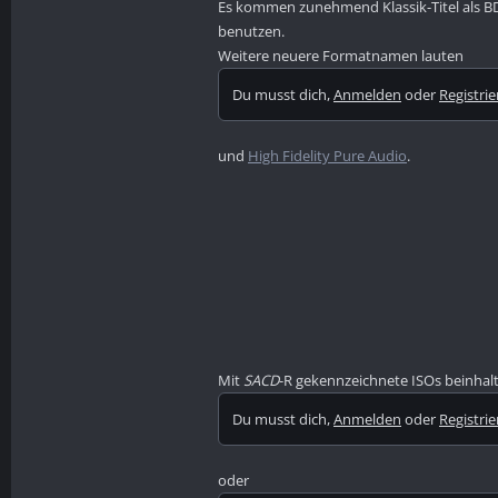
Es kommen zunehmend Klassik-Titel als BD
benutzen.
Weitere neuere Formatnamen lauten
Du musst dich,
Anmelden
oder
Registri
und
High Fidelity Pure Audio
.
Mit
SACD
-R gekennzeichnete ISOs beinhalt
Du musst dich,
Anmelden
oder
Registri
oder