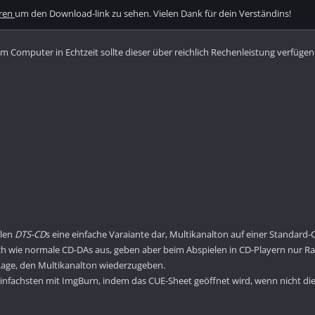
eren
um den Download-link zu sehen. Vielen Dank für dein Verständins!
m Computer in Echtzeit sollte dieser über reichlich Rechenleistung verfügen
llen
DTS-CD
s eine einfache Varaiante dar, Multikanalton auf einer Standard-
ch wie normale CD-DAs aus, geben aber beim Abspielen in CD-Playern nur Ra
r Lage, den Multikanalton wiederzugeben.
infachsten mit ImgBurn, indem das CUE-Sheet geöffnet wird, wenn nicht die T