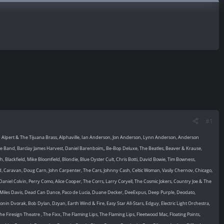
#1
b Alpert & The Tijuana Brass, Alphaville, Ian Anderson, Jon Anderson, Lynn Anderson, Anderson
 Band, Barclay James Harvest, Daniel Barenboim,, Be-Bop Deluxe, The Beatles, Beaver & Krause,
lackfield, Mike Bloomfield, Blondie, Blue Oyster Cult, Chris Botti, David Bowie, Tim Bowness,
, Caravan, Doug Carn, John Carpenter, The Cars, Johnny Cash, Celtic Woman, Vasily Chernov, Chicago,
Daniel Colvin, Perry Como, Alice Cooper, The Corrs, Larry Coryell, The Cosmic Jokers, Country Joe & The
 Miles Davis, Dead Can Dance, Paco de Lucia, Duane Decker, DeeExpus, Deep Purple, Deodato,
n Dvorak, Bob Dylan, Dzyan, Earth Wind & Fire, Easy Star All-Stars, Edguy, Electric Light Orchestra,
e Firesign Theatre , The Fixx, The Flaming Lips, The Flaming Lips, Fleetwood Mac, Floating Points,