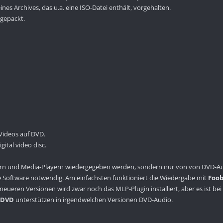
es Archives, das u.a. eine ISO-Datei enthält, vorgehalten.
ngepackt.
Videos auf DVD.
igital video disc.
rn und Media-Playern wiedergegeben werden, sondern nur von von DVD-Aud
le Software notwendig. Am einfachsten funktioniert die Wiedergabe mit
Foob
ueren Versionen wird zwar noch das MLP-Plugin installiert, aber es ist be
rDVD
unterstützen in irgendwelchen Versionen DVD-Audio.