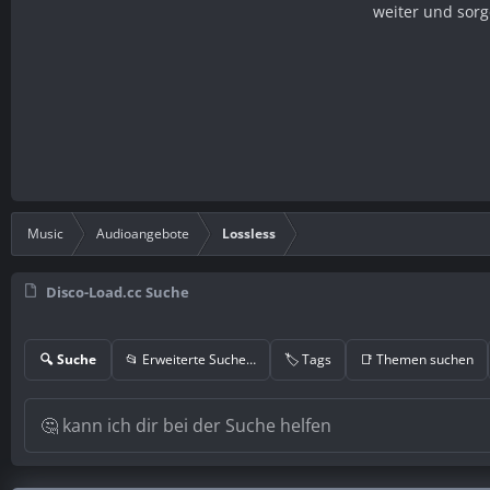
weiter und sorg
Music
Audioangebote
Lossless
Disco-Load.cc Suche
🔍 Suche
📂 Erweiterte Suche…
🏷️ Tags
📑 Themen suchen