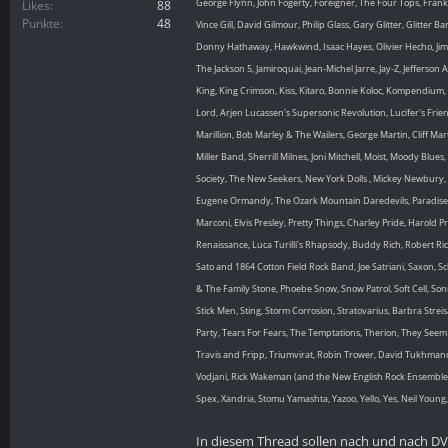
George Flynn, John Fogerty, Foreigner, The Four Tops, Frank
Likes
88
Punkte
48
Vince Gill, David Gilmour, Philip Glass, Gary Glitter, Glitt
Donny Hathaway, Hawkwind, Isaac Hayes, Olivier Hecho, Jimi H
The Jackson 5, Jamiroquai, Jean-Michel Jarre, Jay-Z, Jefferson 
King, King Crimson, Kiss, Kitaro, Bonnie Koloc, Kompendium, 
Lord, Arjen Lucassen's Supersonic Revolution, Lucifer's F
Marillion, Bob Marley & The Wailers, George Martin, Cliff M
Miller Band, Sherrill Milnes, Joni Mitchell, Moist, Moody B
Society, The New Seekers, New York Dolls , Mickey Newbury
Eugene Ormandy, The Ozark Mountain Daredevils, Paradise Los
Marconi, Elvis Presley, Pretty Things, Charley Pride, Harold 
Renaissance, Luca Turilli's Rhapsody, Buddy Rich, Robert Ri
Sato and 1864 Cotton Field Rock Band, Joe Satriani, Saxon, 
& The Family Stone, Phoebe Snow, Snow Patrol, Soft Cell, Son
Stick Men, Sting, Storm Corrosion, Stratovarius, Barbra Str
Party, Tears For Fears, The Temptations, Therion, They Seem
Travis and Fripp, Triumvirat, Robin Trower, David Tukhmanov
Vodjani, Rick Wakeman (and the New English Rock Ensemble)
Spex, Xandria, Stomu Yamashta, Yazoo, Yello, Yes, Neil Young,
In diesem Thread sollen nach und nach DV