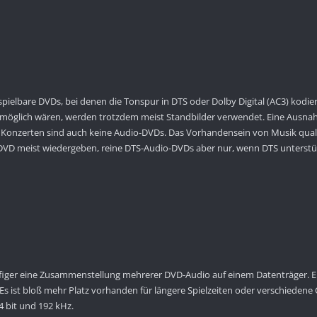
pielbare DVDs, bei denen die Tonspur in DTS oder Dolby Digital (AC3) kodier
möglich wären, werden trotzdem meist Standbilder verwendet. Eine Ausnahme
onzerten sind auch keine Audio-DVDs. Das Vorhandensein von Musik qualif
VD meist wiedergeben, reine DTS-Audio-DVDs aber nur, wenn DTS unterstüt
figer eine Zusammenstellung mehrerer DVD-Audio auf einem Datenträger. Ein
l. Es ist bloß mehr Platz vorhanden für längere Spielzeiten oder verschiede
 bit und 192 kHz.