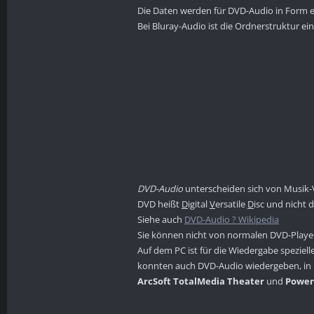
Die Daten werden für DVD-Audio in Form ein
Bei Bluray-Audio ist die Ordnerstruktur ei
DVD-Audio
unterscheiden sich von Musik-
DVD heißt
D
igital
V
ersatile
D
isc und nicht d
Siehe auch
DVD-Audio ? Wikipedia
Sie können nicht von normalen DVD-Playe
Auf dem PC ist für die Wiedergabe speziel
konnten auch DVD-Audio wiedergeben, in ne
ArcSoft TotalMedia Theater
und
Powe