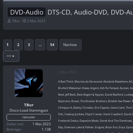
DVD-Audio
DTS-CD, Audio-DVD, DVD-Au
E
E
TBur
3 Mai 2023
r
r
s
s
t
t
e
e
1
2
3
…
54
Nächste
l
l
l
l
•••
e
t
r
a
m
3 Mai 2023
A Bad Think, Maurice de Abravanel, Absolute Elsewhere, AC/
Bruford Wakeman Howe, Argent, Ash Ra Tempel, Ayreon, Azte
Beck, Jeff Beck, Beck Bogert & Appice, David Bedford, Ludwi
Boytronic, Bread, The Brecker Brothers, Bristish Sea Power
TBur
Chimpan A, Bobby Christian, Eric Clapton, Gene Clark, The Cla
Disco-Load-Stammgast
Fish, Cowboy Junkies, Floyd Cramer, Hank Crawford, David 
Uploader
Frederick Delius, Depeche Mode, Derek And The Dominoes, Dir
Dabei seit
1 Mai 2023
Eloy, Emerson Lake & Palmer, Enigma, Brian Eno, Enya, Epica, 
Beiträge
1.138