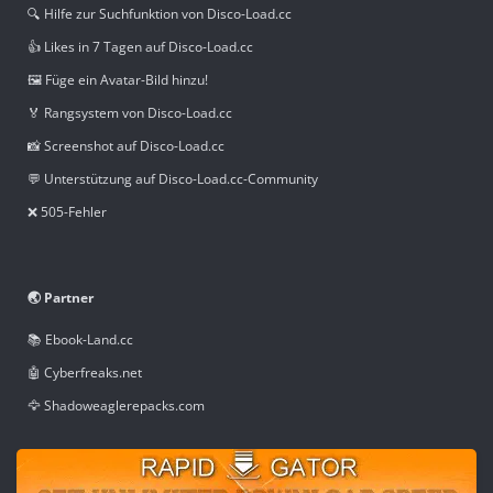
🔍 Hilfe zur Suchfunktion von Disco-Load.cc
👍 Likes in 7 Tagen auf Disco-Load.cc
🖼️ Füge ein Avatar-Bild hinzu!
🏅 Rangsystem von Disco-Load.cc
📸 Screenshot auf Disco-Load.cc
💬 Unterstützung auf Disco-Load.cc-Community
❌ 505-Fehler
🌏 Partner
📚 Ebook-Land.cc
🤖 Cyberfreaks.net
🦅 Shadoweaglerepacks.com