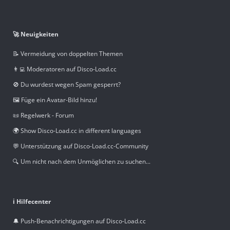
🚀 Neuigkeiten
📝 Vermeidung von doppelten Themen
👨‍💻 Moderatoren auf Disco-Load.cc
🚫 Du wurdest wegen Spam gesperrt?
🖼️ Füge ein Avatar-Bild hinzu!
📜 Regelwerk - Forum
🌍 Show Disco-Load.cc in different languages
💬 Unterstützung auf Disco-Load.cc-Community
🔍 Um nicht nach dem Unmöglichen zu suchen...
ℹ️ Hilfecenter
🔔 Push-Benachrichtigungen auf Disco-Load.cc