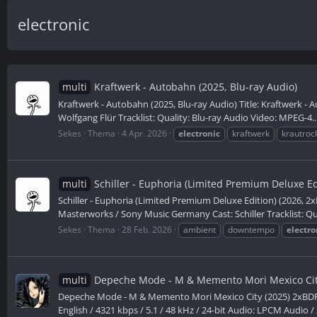
electronic
multi
Kraftwerk - Autobahn (2025, Blu-ray Audio)
Kraftwerk - Autobahn (2025, Blu-ray Audio) Title: Kraftwerk - 
Wolfgang Flür Tracklist: Quality: Blu-ray Audio Video: MPEG-4..
Sekes
Thema
4 Apr. 2026
electronic
kraftwerk
krautroc
multi
Schiller - Euphoria (Limited Premium Deluxe Edi
Schiller - Euphoria (Limited Premium Deluxe Edition) (2026, 2x
Masterworks / Sony Music Germany Cast: Schiller Tracklist: Qua
Sekes
Thema
28 Feb. 2026
ambient
downtempo
electro
multi
Depeche Mode - M & Memento Mori Mexico Cit
Depeche Mode - M & Memento Mori Mexico City (2025) 2xBDRip
English / 4321 kbps / 5.1 / 48 kHz / 24-bit Audio: LPCM Audio / 2