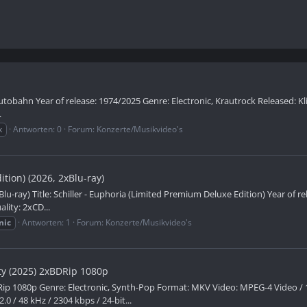
Autobahn Year of release: 1974/2025 Genre: Electronic, Krautrock Released: Kl
.
k
Antworten: 0
Forum:
Konzerte/Musikvideo's
tion) (2026, 2xBlu-ray)
Blu-ray) Title: Schiller - Euphoria (Limited Premium Deluxe Edition) Year of
lity: 2xCD...
nic
Antworten: 1
Forum:
Konzerte/Musikvideo's
y (2025) 2xBDRip 1080p
 1080p Genre: Electronic, Synth-Pop Format: MKV Video: MPEG-4 Video / 150
.0 / 48 kHz / 2304 kbps / 24-bit...