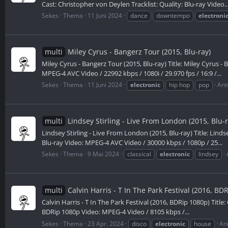
Cast: Christopher von Deylen Tracklist: Quality: Blu-ray Video..
Sekes
Thema
11 Juni 2024
dance
downtempo
electroni
multi
Miley Cyrus - Bangerz Tour (2015, Blu-ray)
Miley Cyrus - Bangerz Tour (2015, Blu-ray) Title: Miley Cyrus -
MPEG-4 AVC Video / 22992 kbps / 1080i / 29.970 fps / 16:9 /...
Sekes
Thema
11 Juni 2024
electronic
hip hop
pop
Ant
multi
Lindsey Stirling - Live From London (2015, Blu-r
Lindsey Stirling - Live From London (2015, Blu-ray) Title: Linds
Blu-ray Video: MPEG-4 AVC Video / 30000 kbps / 1080p / 25...
Sekes
Thema
9 Mai 2024
classical
electronic
lindsey
multi
Calvin Harris - T In The Park Festival (2016, BD
Calvin Harris - T In The Park Festival (2016, BDRip 1080p) Title:
BDRip 1080p Video: MPEG-4 Video / 8105 kbps /...
Sekes
Thema
23 Apr. 2024
disco
electronic
house
An