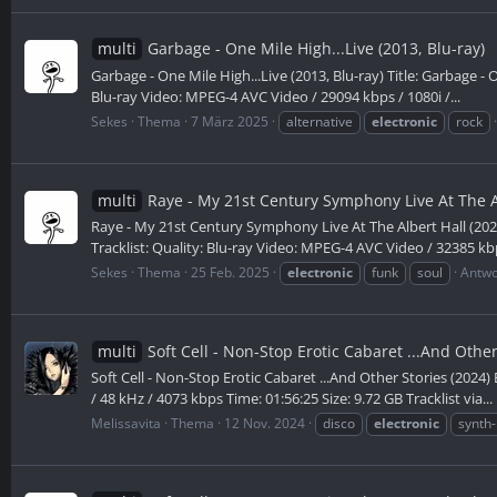
multi
Garbage - One Mile High...Live (2013, Blu-ray)
Garbage - One Mile High...Live (2013, Blu-ray) Title: Garbage - 
Blu-ray Video: MPEG-4 AVC Video / 29094 kbps / 1080i /...
Sekes
Thema
7 März 2025
alternative
electronic
rock
multi
Raye - My 21st Century Symphony Live At The Al
Raye - My 21st Century Symphony Live At The Albert Hall (2024
Tracklist: Quality: Blu-ray Video: MPEG-4 AVC Video / 32385 kbp
Sekes
Thema
25 Feb. 2025
electronic
funk
soul
Antwo
multi
Soft Cell - Non-Stop Erotic Cabaret ...And Othe
Soft Cell - Non-Stop Erotic Cabaret ...And Other Stories (2024
/ 48 kHz / 4073 kbps Time: 01:56:25 Size: 9.72 GB Tracklist via...
Melissavita
Thema
12 Nov. 2024
disco
electronic
synth