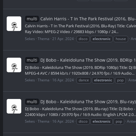
multi
Calvin Harris - T In The Park Festival (2016, Blu
Calvin Harris - T In The Park Festival (2016, Blu-Ray) Title: Calv
Ray Video: MPEG-2 Video / 29883 kbps / 1080p / 24...
Sekes
Thema
21 Apr. 2024
disco
electronic
house
An
multi
DJ Bobo - Kaleidoluna The Show (2019, BDRip 
DJ Bobo - Kaleidoluna The Show (2019, BDRip 1080p) Title: DJ B
MPEG-4 AVC / 8594 kb/s / 1920x808 / 24.970 fps / 16:9 Audio...
Sekes
Thema
16 Apr. 2024
dance
electronic
pop
Antw
multi
DJ Bobo - Kaleidoluna The Show (2019, Blu-ray)
DJ Bobo - Kaleidoluna The Show (2019, Blu-ray) Title: DJ Bobo 
22400 kbps / 1080i / 29.970 fps / 16:9 Audio: English LPCM 2.0..
Sekes
Thema
16 Apr. 2024
disco
electronic
pop
Antwo