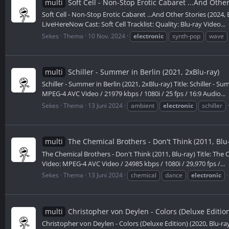
multi
Soft Cell - Non-Stop Erotic Cabaret ...And Other
Soft Cell - Non-Stop Erotic Cabaret ...And Other Stories (2024,
LiveHereNow Cast: Soft Cell Tracklist: Quality: Blu-ray Video...
Sekes
Thema
10 Nov. 2024
electronic
synth-pop
wave
multi
Schiller - Summer in Berlin (2021, 2xBlu-ray)
Schiller - Summer in Berlin (2021, 2xBlu-ray) Title: Schiller - 
MPEG-4 AVC Video / 21979 kbps / 1080i / 25 fps / 16:9 Audio...
Sekes
Thema
13 Juni 2024
ambient
electronic
schiller
multi
The Chemical Brothers - Don't Think (2011, Blu-
The Chemical Brothers - Don't Think (2011, Blu-ray) Title: The 
Video: MPEG-4 AVC Video / 24985 kbps / 1080i / 29,970 fps /...
Sekes
Thema
13 Juni 2024
chemical
dance
electronic
multi
Christopher von Deylen - Colors (Deluxe Edition
Christopher von Deylen - Colors (Deluxe Edition) (2020, Blu-r