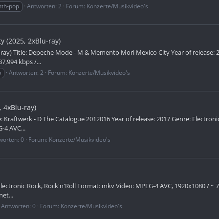
nth-pop
Antworten: 2
Forum:
Konzerte/Musikvideo's
 (2025, 2xBlu-ray)
y) Title: Depeche Mode - M & Memento Mori Mexico City Year of release: 2
7,994 kbps /...
p
Antworten: 2
Forum:
Konzerte/Musikvideo's
 4xBlu-ray)
le: Kraftwerk - D The Catalogue 2012016 Year of release: 2017 Genre: Electro
-4 AVC...
worten: 0
Forum:
Konzerte/Musikvideo's
ctronic Rock, Rock'n'Roll Format: mkv Video: MPEG-4 AVC, 1920x1080 / ~ 7307
et...
Antworten: 0
Forum:
Konzerte/Musikvideo's