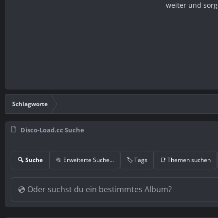
weiter und sorg
Schlagworte
Disco-Load.cc Suche
🔍 Suche
📂 Erweiterte Suche…
🏷️ Tags
📑 Themen suchen