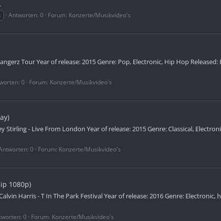
.
c
Antworten: 0
Forum:
Konzerte/Musikvideo's
 Bangerz Tour Year of release: 2015 Genre: Pop, Electronic, Hip Hop Released: R
worten: 0
Forum:
Konzerte/Musikvideo's
ay)
ey Stirling - Live From London Year of release: 2015 Genre: Classical, Electron
Antworten: 0
Forum:
Konzerte/Musikvideo's
Rip 1080p)
 Calvin Harris - T In The Park Festival Year of release: 2016 Genre: Electronic,
tworten: 0
Forum:
Konzerte/Musikvideo's