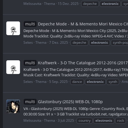
Melissavita
Thema
15 Dez. 2025
depeche
electronic
sy
multi
Depeche Mode - M & Memento Mori Mexico City
Depeche Mode - M & Memento Mori Mexico City (2025, 2xBlu-ra
Mode Tracklist: Quality: 2xBlu-ray Video: MPEG-4 AVC Video / 3
Sekes
Thema
7 Dez. 2025
depeche
electronic
synth-po
multi
Kraftwerk - 3-D The Catalogue 2012-2016 (2017,
Kraftwerk - 3-D The Catalogue 2012-2016 (2017, 4xBlu-ray) Tit
Musik Cast: Kraftwerk Tracklist: Quality: 4xBlu-ray Video: MPEG
Sekes
Thema
5 Sep. 2025
dance
electronic
synth
Ant
multi
Glastonbury (2025) WEB-DL 1080p
VA - Glastonbury (2025) WEB-DL 1080p Genre: Country Rock, Ele
00:30:00 Size: 91 x ~ 3 GB Tracklist via turbobit.net, rapidgator.n
Melissavita
Thema
3 Juli 2025
country
electronic
rock