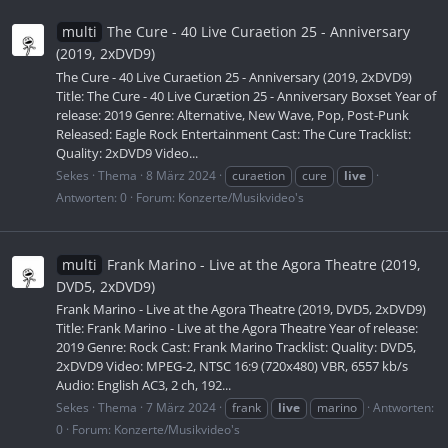
multi
The Cure - 40 Live Curaetion 25 - Anniversary
(2019, 2xDVD9)
The Cure - 40 Live Curaetion 25 - Anniversary (2019, 2xDVD9)
Title: The Cure - 40 Live Curætion 25 - Anniversary Boxset Year of
release: 2019 Genre: Alternative, New Wave, Pop, Post-Punk
Released: Eagle Rock Entertainment Cast: The Cure Tracklist:
Quality: 2xDVD9 Video...
Sekes
Thema
8 März 2024
curaetion
cure
live
Antworten: 0
Forum:
Konzerte/Musikvideo's
multi
Frank Marino - Live at the Agora Theatre (2019,
DVD5, 2xDVD9)
Frank Marino - Live at the Agora Theatre (2019, DVD5, 2xDVD9)
Title: Frank Marino - Live at the Agora Theatre Year of release:
2019 Genre: Rock Cast: Frank Marino Tracklist: Quality: DVD5,
2xDVD9 Video: MPEG-2, NTSC 16:9 (720x480) VBR, 6557 kb/s
Audio: English AC3, 2 ch, 192...
Sekes
Thema
7 März 2024
frank
live
marino
Antworten:
0
Forum:
Konzerte/Musikvideo's