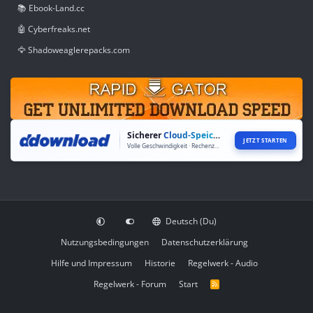
📚 Ebook-Land.cc
🤖 Cyberfreaks.net
🦅 Shadoweaglerepacks.com
Sicherer
Cloud-Speicher
JETZT STARTEN
Volle Geschwindigkeit · Rechenzentren weltweit
Deutsch (Du)
Nutzungsbedingungen
Datenschutzerklärung
Hilfe und Impressum
Historie
Regelwerk - Audio
Regelwerk - Forum
Start
R
S
S