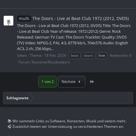
multi
The Doors - Live at Beat Club 1972 (2012, DVD5)
The Doors - Live at Beat Club 1972 (2012, DVD5) Title: The Doors
- Live at Beat Club Year of release: 1972 (2012) Genre: Rock
Released: German TV Cast: The Doors Tracklist: Quality: DVD5
(TV) Video: MPEG-2, PAL 4:3, 8778 kb/s, 704x576 Audio: English
AC3, 2 ch, 256 kbps...
Sekes
Thema
18 Feb. 2024
beat
doors
live
Antworten: 0
Forum:
Konzerte/Musikvideo's
Letzte
1 von 2
Nächste
Schlagworte
📚 Wir sammeln Links zu Software, Konzerten, Musik und vielem mehr.
🎧 Zusätzlich bieten wir Unterstützung zu verschiedenen Themen an.