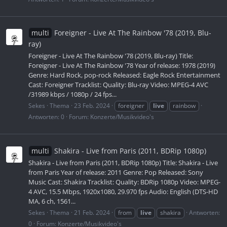
multi
Foreigner - Live At The Rainbow '78 (2019, Blu-
ray)
Foreigner - Live At The Rainbow '78 (2019, Blu-ray) Title:
Foreigner - Live At The Rainbow '78 Year of release: 1978 (2019)
Genre: Hard Rock, pop-rock Released: Eagle Rock Entertainment
Cast: Foreigner Tracklist: Quality: Blu-ray Video: MPEG-4 AVC
/31989 kbps / 1080p / 24 fps...
Sekes
Thema
23 Feb. 2024
foreigner
live
rainbow
Antworten: 0
Forum:
Konzerte/Musikvideo's
multi
Shakira - Live from Paris (2011, BDRip 1080p)
Shakira - Live from Paris (2011, BDRip 1080p) Title: Shakira - Live
from Paris Year of release: 2011 Genre: Pop Released: Sony
Music Cast: Shakira Tracklist: Quality: BDRip 1080p Video: MPEG-
4 AVC, 15.5 Mbps, 1920x1080, 29.970 fps Audio: English (DTS-HD
MA, 6 ch, 1561...
Sekes
Thema
21 Feb. 2024
from
live
shakira
Antworten:
0
Forum:
Konzerte/Musikvideo's