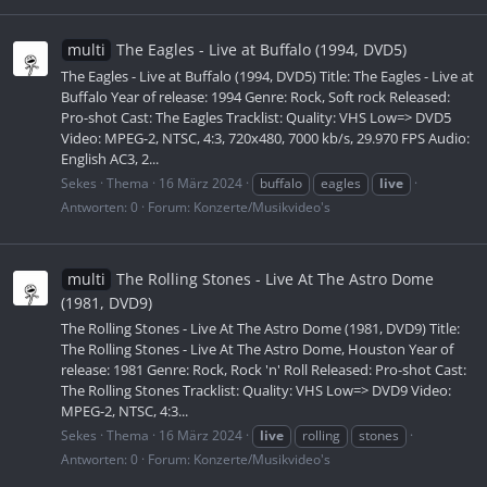
multi
The Eagles - Live at Buffalo (1994, DVD5)
The Eagles - Live at Buffalo (1994, DVD5) Title: The Eagles - Live at
Buffalo Year of release: 1994 Genre: Rock, Soft rock Released:
Pro-shot Cast: The Eagles Tracklist: Quality: VHS Low=> DVD5
Video: MPEG-2, NTSC, 4:3, 720x480, 7000 kb/s, 29.970 FPS Audio:
English AC3, 2...
Sekes
Thema
16 März 2024
buffalo
eagles
live
Antworten: 0
Forum:
Konzerte/Musikvideo's
multi
The Rolling Stones - Live At The Astro Dome
(1981, DVD9)
The Rolling Stones - Live At The Astro Dome (1981, DVD9) Title:
The Rolling Stones - Live At The Astro Dome, Houston Year of
release: 1981 Genre: Rock, Rock 'n' Roll Released: Pro-shot Cast:
The Rolling Stones Tracklist: Quality: VHS Low=> DVD9 Video:
MPEG-2, NTSC, 4:3...
Sekes
Thema
16 März 2024
live
rolling
stones
Antworten: 0
Forum:
Konzerte/Musikvideo's