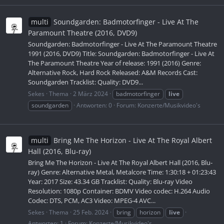
multi
Soundgarden: Badmotorfinger - Live At The
Paramount Theatre (2016, DVD9)
Soundgarden: Badmotorfinger - Live At The Paramount Theatre
1991 (2016, DVD9) Title: Soundgarden: Badmotorfinger - Live At
The Paramount Theatre Year of release: 1991 (2016) Genre:
Alternative Rock, Hard Rock Released: A&M Records Cast:
Soundgarden Tracklist: Quality: DVD9...
Sekes
Thema
2 März 2024
badmotorfinger
live
soundgarden
Antworten: 0
Forum:
Konzerte/Musikvideo's
multi
Bring Me The Horizon - Live At The Royal Albert
Hall (2016, Blu-ray)
Bring Me The Horizon - Live At The Royal Albert Hall (2016, Blu-
ray) Genre: Alternative Metal, Metalcore Time: 1:30:18 + 01:23:43
Year: 2017 Size: 43.34 GB Tracklist: Quality: Blu-ray Video
Resolution: 1080p Container: BDMV Video codec: H.264 Audio
Codec: DTS, PCM, AC3 Video: MPEG-4 AVC...
Sekes
Thema
25 Feb. 2024
bring
horizon
live
Antworten: 1
Forum:
Konzerte/Musikvideo's