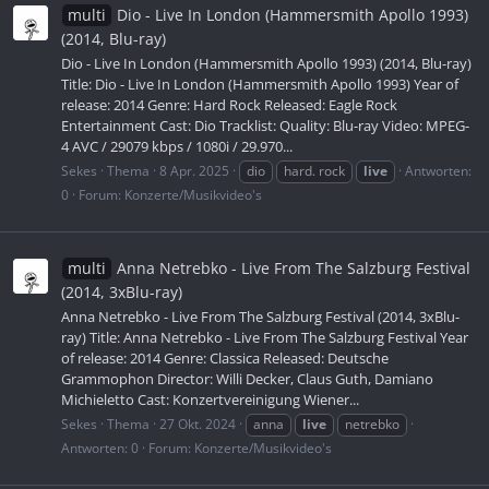
multi
Dio - Live In London (Hammersmith Apollo 1993)
(2014, Blu-ray)
Dio - Live In London (Hammersmith Apollo 1993) (2014, Blu-ray)
Title: Dio - Live In London (Hammersmith Apollo 1993) Year of
release: 2014 Genre: Hard Rock Released: Eagle Rock
Entertainment Cast: Dio Tracklist: Quality: Blu-ray Video: MPEG-
4 AVC / 29079 kbps / 1080i / 29.970...
Sekes
Thema
8 Apr. 2025
dio
hard. rock
live
Antworten:
0
Forum:
Konzerte/Musikvideo's
multi
Anna Netrebko - Live From The Salzburg Festival
(2014, 3xBlu-ray)
Anna Netrebko - Live From The Salzburg Festival (2014, 3xBlu-
ray) Title: Anna Netrebko - Live From The Salzburg Festival Year
of release: 2014 Genre: Classica Released: Deutsche
Grammophon Director: Willi Decker, Claus Guth, Damiano
Michieletto Cast: Konzertvereinigung Wiener...
Sekes
Thema
27 Okt. 2024
anna
live
netrebko
Antworten: 0
Forum:
Konzerte/Musikvideo's