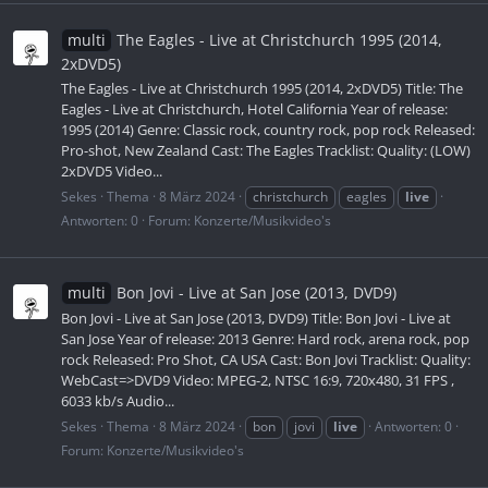
multi
The Eagles - Live at Christchurch 1995 (2014,
2xDVD5)
The Eagles - Live at Christchurch 1995 (2014, 2xDVD5) Title: The
Eagles - Live at Christchurch, Hotel California Year of release:
1995 (2014) Genre: Classic rock, country rock, pop rock Released:
Pro-shot, New Zealand Cast: The Eagles Tracklist: Quality: (LOW)
2xDVD5 Video...
Sekes
Thema
8 März 2024
christchurch
eagles
live
Antworten: 0
Forum:
Konzerte/Musikvideo's
multi
Bon Jovi - Live at San Jose (2013, DVD9)
Bon Jovi - Live at San Jose (2013, DVD9) Title: Bon Jovi - Live at
San Jose Year of release: 2013 Genre: Hard rock, arena rock, pop
rock Released: Pro Shot, CA USA Cast: Bon Jovi Tracklist: Quality:
WebCast=>DVD9 Video: MPEG-2, NTSC 16:9, 720x480, 31 FPS ,
6033 kb/s Audio...
Sekes
Thema
8 März 2024
bon
jovi
live
Antworten: 0
Forum:
Konzerte/Musikvideo's