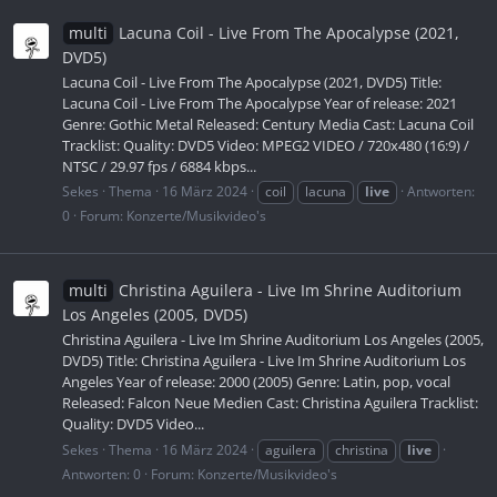
multi
Lacuna Coil - Live From The Apocalypse (2021,
DVD5)
Lacuna Coil - Live From The Apocalypse (2021, DVD5) Title:
Lacuna Coil - Live From The Apocalypse Year of release: 2021
Genre: Gothic Metal Released: Century Media Cast: Lacuna Coil
Tracklist: Quality: DVD5 Video: MPEG2 VIDEO / 720x480 (16:9) /
NTSC / 29.97 fps / 6884 kbps...
Sekes
Thema
16 März 2024
coil
lacuna
live
Antworten:
0
Forum:
Konzerte/Musikvideo's
multi
Christina Aguilera - Live Im Shrine Auditorium
Los Angeles (2005, DVD5)
Christina Aguilera - Live Im Shrine Auditorium Los Angeles (2005,
DVD5) Title: Christina Aguilera - Live Im Shrine Auditorium Los
Angeles Year of release: 2000 (2005) Genre: Latin, pop, vocal
Released: Falcon Neue Medien Cast: Christina Aguilera Tracklist:
Quality: DVD5 Video...
Sekes
Thema
16 März 2024
aguilera
christina
live
Antworten: 0
Forum:
Konzerte/Musikvideo's