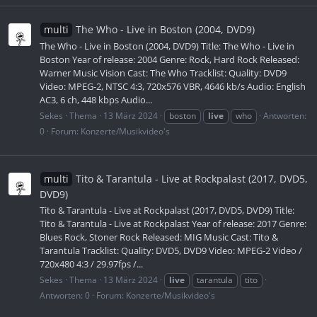
multi
The Who - Live in Boston (2004, DVD9)
The Who - Live in Boston (2004, DVD9) Title: The Who - Live in
Boston Year of release: 2004 Genre: Rock, Hard Rock Released:
Warner Music Vision Cast: The Who Tracklist: Quality: DVD9
Video: MPEG-2, NTSC 4:3, 720x576 VBR, 4646 kb/s Audio: English
AC3, 6 ch, 448 kbps Audio...
Sekes
Thema
13 März 2024
boston
live
who
Antworten:
0
Forum:
Konzerte/Musikvideo's
multi
Tito & Tarantula - Live at Rockpalast (2017, DVD5,
DVD9)
Tito & Tarantula - Live at Rockpalast (2017, DVD5, DVD9) Title:
Tito & Tarantula - Live at Rockpalast Year of release: 2017 Genre:
Blues Rock, Stoner Rock Released: MIG Music Cast: Tito &
Tarantula Tracklist: Quality: DVD5, DVD9 Video: MPEG-2 Video /
720x480 4:3 / 29.97fps /...
Sekes
Thema
13 März 2024
live
tarantula
tito
Antworten: 0
Forum:
Konzerte/Musikvideo's