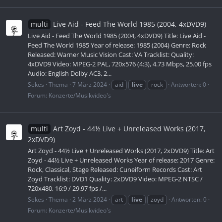
multi
Live Aid - Feed The World 1985 (2004, 4xDVD9)
Live Aid - Feed The World 1985 (2004, 4xDVD9) Title: Live Aid -
Feed The World 1985 Year of release: 1985 (2004) Genre: Rock
Released: Warner Music Vision Cast: VA Tracklist: Quality:
4xDVD9 Video: MPEG-2 PAL, 720x576 (4:3), 4.73 Mbps, 25.00 fps
Audio: English Dolby AC3, 2...
Sekes
Thema
7 März 2024
aid
live
rock
Antworten: 0
Forum:
Konzerte/Musikvideo's
multi
Art Zoyd - 44½ Live + Unreleased Works (2017,
2xDVD9)
Art Zoyd - 44½ Live + Unreleased Works (2017, 2xDVD9) Title: Art
Zoyd - 44½ Live + Unreleased Works Year of release: 2017 Genre:
Rock, Classical, Stage Released: Cuneiform Records Cast: Art
Zoyd Tracklist: DVD1 Quality: 2xDVD9 Video: MPEG-2 NTSC /
720x480, 16:9 / 29.97 fps /...
Sekes
Thema
2 März 2024
art
live
zoyd
Antworten: 0
Forum:
Konzerte/Musikvideo's