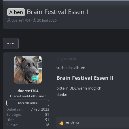
Brain Festival Essen II
Alben
E
E
doerte1704
20 Juni 2026
r
r
s
s
t
t
e
e
•••
l
l
l
l
e
t
20 Juni 2026
r
a
m
suche das album
Brain Festival Essen II​
bitte in DDL wenn möglich
doerte1704
danke
Disco-Load-Enthusiast
Ehrenmitglied
Dabei seit
7 Feb. 2023
Beiträge
81
Likes
91
residents
R
Punkte
18