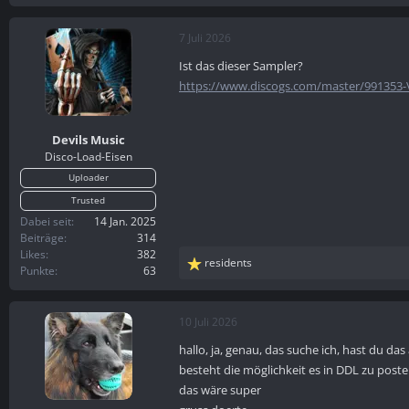
e
a
k
7 Juli 2026
t
Ist das dieser Sampler?
i
o
https://www.discogs.com/master/991353-Va
n
e
n
Devils Music
:
Disco-Load-Eisen
Uploader
Trusted
Dabei seit
14 Jan. 2025
Beiträge
314
Likes
382
residents
R
Punkte
63
e
a
k
10 Juli 2026
t
hallo, ja, genau, das suche ich, hast du da
i
o
besteht die möglichkeit es in DDL zu post
n
das wäre super
e