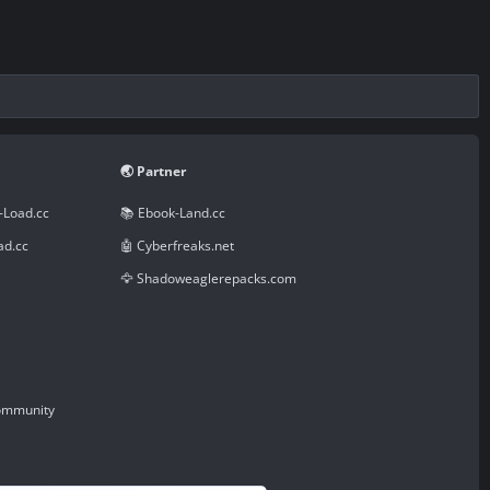
🌏 Partner
-Load.cc
📚 Ebook-Land.cc
ad.cc
🤖 Cyberfreaks.net
🦅 Shadoweaglerepacks.com
Community