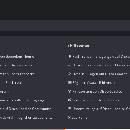
ℹ️ Hilfecenter
von doppelten Themen
🔔 Push-Benachrichtigungen auf Disco
en auf Disco-Load.cc
🔍 Hilfe zur Suchfunktion von Disco-Lo
wegen Spam gesperrt?
👍 Likes in 7 Tagen auf Disco-Load.cc
tar-Bild hinzu!
🖼️ Füge ein Avatar-Bild hinzu!
Forum
🏅 Rangsystem von Disco-Load.cc
oad.cc in different languages
📸 Screenshot auf Disco-Load.cc
ng auf Disco-Load.cc-Community
💬 Unterstützung auf Disco-Load.cc-
h dem Unmöglichen zu suchen...
❌ 505-Fehler