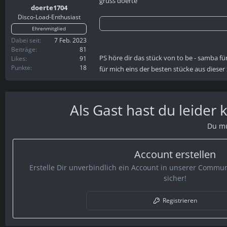
gruss doerte
n
doerte1704
:
Disco-Load-Enthusiast
Ehrenmitglied
Dabei seit
7 Feb. 2023
Beiträge
81
PS höre dir das stück von to be - samba für
Likes
91
Punkte
18
für mich eins der besten stücke aus dieser 
Als Gast hast du leider
Du mu
Account erstellen
Erstelle Dir unverbindlich ein Account in unserer Communi
sicher!
Registrieren