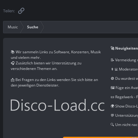
Link
Teilen:
Music
Suche
🚀 Neuigkeiten
📚 Wir sammeln Links zu Software, Konzerten, Musik
und vielem mehr.
📝 Vermeidung 
🎧 Zusätzlich bieten wir Unterstützung zu
verschiedenen Themen an.
👨‍💻 Moderator
🚫 Du wurdest 
📩 Bei Fragen zu den Links wenden Sie sich bitte an
den jeweiligen Dienstleister.
🖼️ Füge ein Ava
📜 Regelwerk - 
🌍 Show Disco-L
💬 Unterstützu
🔍 Um nicht nac