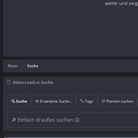
weiter und sorg
Music
Suche
Disco-Load.cc Suche
🔍 Suche
📂 Erweiterte Suche…
🏷️ Tags
📑 Themen suchen