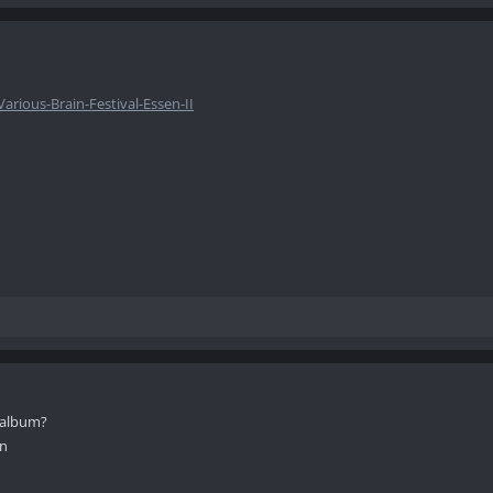
rious-Brain-Festival-Essen-II
s album?
en