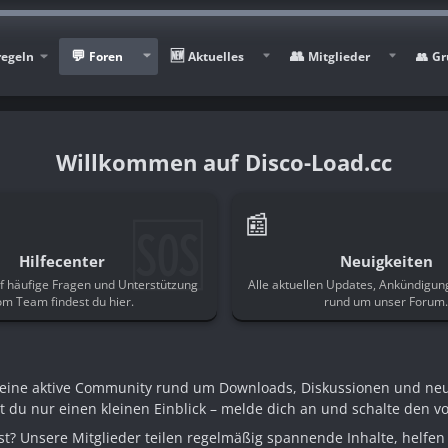
regeln
Foren
Aktuelles
Mitglieder
Gr
Disco-Load.cc
🆘
📰
Hilfecenter
Neuigkeiten
f häufige Fragen und Unterstützung
Alle aktuellen Updates, Ankündigu
om Team findest du hier.
rund um unser Forum
n eine aktive Community rund um Downloads, Diskussionen und ne
st du nur einen kleinen Einblick – melde dich an und schalte den voll
t? Unsere Mitglieder teilen regelmäßig spannende Inhalte, helfen 