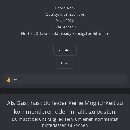
Genre: Rock
Quality: mp3, 320 kbps
Year: 2026
Size: 422 MB
Hoster : DDownload,Uploady,Rapidgator,Nitroflare
Trackliste
Links
märi
R
e
a
k
Als Gast hast du leider keine Möglichkeit zu
t
i
kommentieren oder Inhalte zu posten.
o
n
Du musst bei uns Mitglied sein, um einen Kommentar
e
hinterlassen zu können
n