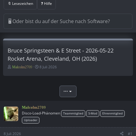
🔖 Lesezeichen
❓ Hilfe
Bruce Springsteen & E Street - 2026-05-22
Rocket Arena, Cleveland, OH (2026)
E
E
8 Juli 2026
Malcolm2709
r
r
s
s
t
t
e
e
•••
l
l
l
l
e
t
Malcolm2709
r
a
Disco-Load-Phänomen
Teammitglied
S-Mod
Ehrenmitglied
m
Uploader
8 Juli 2026
#1