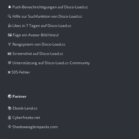
🔔 Push-Benachrichtigungen auf Disco-Load.cc
🔍 Hilfe zur Suchfunktion von Disco-Load.cc
👍 Likes in 7 Tagen auf Disco-Load.cc
🖼️ Füge ein Avatar-Bild hinzu!
🏅 Rangsystem von Disco-Load.cc
📸 Screenshot auf Disco-Load.cc
💬 Unterstützung auf Disco-Load.cc-Community
❌ 505-Fehler
🌏 Partner
📚 Ebook-Land.cc
🤖 Cyberfreaks.net
🦅 Shadoweaglerepacks.com