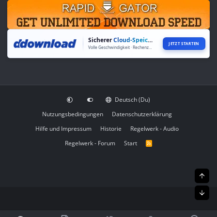
Sicherer
Cloud-Speicher
JETZT STARTEN
Volle Geschwindigkeit · Rechenzentren weltweit
Deutsch (Du)
Nutzungsbedingungen
Datenschutzerklärung
Hilfe und Impressum
Historie
Regelwerk - Audio
Regelwerk - Forum
Start
R
S
S
Obe
Unt