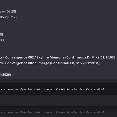
ay [08:28]
low [07:53]
8]
:41]
 - Convergence 002 / Skyline Memoirs (Continuous DJ Mix) [01:11:03]
 - Convergence 002 / Emerge (Continuous DJ Mix) [01:19:31]
(2026)
rieren
um den Download-link zu sehen. Vielen Dank für dein Verständins!
rieren
um den Download-link zu sehen. Vielen Dank für dein Verständins!