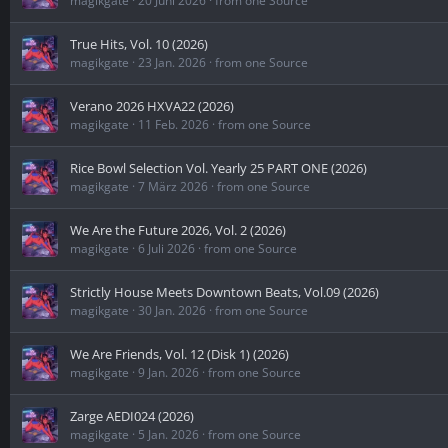
magikgate
20 Juni 2026
from one Source
True Hits, Vol. 10 (2026)
magikgate
23 Jan. 2026
from one Source
Verano 2026 HXVA22 (2026)
magikgate
11 Feb. 2026
from one Source
Rice Bowl Selection Vol. Yearly 25 PART ONE (2026)
magikgate
7 März 2026
from one Source
We Are the Future 2026, Vol. 2 (2026)
magikgate
6 Juli 2026
from one Source
Strictly House Meets Downtown Beats, Vol.09 (2026)
magikgate
30 Jan. 2026
from one Source
We Are Friends, Vol. 12 (Disk 1) (2026)
magikgate
9 Jan. 2026
from one Source
Zarge AEDI024 (2026)
magikgate
5 Jan. 2026
from one Source