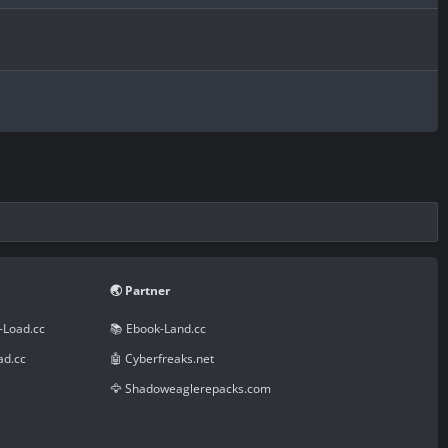
🌏 Partner
-Load.cc
📚 Ebook-Land.cc
ad.cc
🤖 Cyberfreaks.net
🦅 Shadoweaglerepacks.com