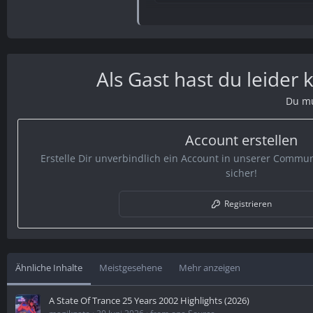
Du musst dich,
Anmelden
oder
Regist
Als Gast hast du leider
Du mu
Du musst dich,
Anmelden
oder
Regist
Account erstellen
Erstelle Dir unverbindlich ein Account in unserer Communi
Du musst dich,
Anmelden
oder
Regist
sicher!
Registrieren
Ähnliche Inhalte
Meistgesehene
Mehr anzeigen
A State Of Trance 25 Years 2002 Highlights (2026)