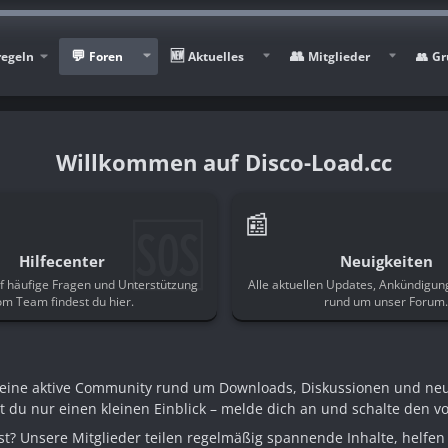
regeln
Foren
Aktuelles
Mitglieder
Gr
Disco-Load.cc
🆘
📰
Hilfecenter
Neuigkeiten
f häufige Fragen und Unterstützung
Alle aktuellen Updates, Ankündigu
om Team findest du hier.
rund um unser Forum
n eine aktive Community rund um Downloads, Diskussionen und ne
st du nur einen kleinen Einblick – melde dich an und schalte den voll
t? Unsere Mitglieder teilen regelmäßig spannende Inhalte, helfen 