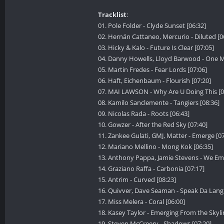
Tracklist
:
01. Pole Folder - Clyde Sunset [06:32]
02. Hernán Cattaneo, Mercurio - Diluted [0
03. Hicky & Kalo - Future Is Clear [07:05]
04. Danny Howells, Lloyd Barwood - One M
05. Martin Fredes - Fear Lords [07:06]
06. Haft, Eichenbaum - Flourish [07:20]
07. MAI LAWSON - Why Are U Doing This [0
08. Kamilo Sanclemente - Tangiers [08:36]
09. Nicolas Rada - Roots [06:43]
10. Gowzer - After the Red Sky [07:40]
11. Zankee Gulati, GMJ, Matter - Emerge [07
12. Mariano Mellino - Mong Kok [06:35]
13. Anthony Pappa, Jamie Stevens - We Em
14. Graziano Raffa - Carbonia [07:17]
15. Antrim - Curved [08:23]
16. Quivver, Dave Seaman - Speak Da Lang
17. Miss Melera - Coral [06:00]
18. Kasey Taylor - Emerging From the Skyli
19. Steven McCreery - Shadows [07:20]