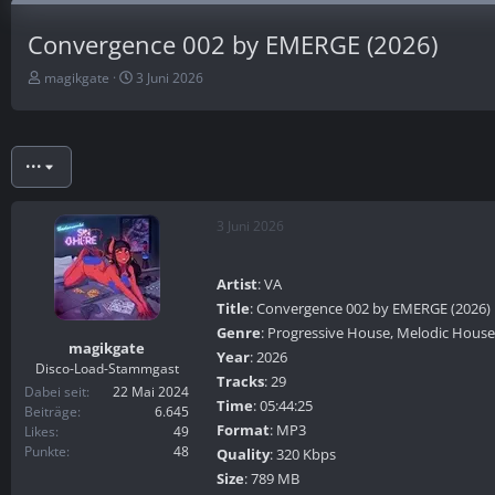
Convergence 002 by EMERGE (2026)
E
E
magikgate
3 Juni 2026
r
r
s
s
t
t
e
e
•••
l
l
l
l
e
t
3 Juni 2026
r
a
m
Artist
: VA
Title
: Convergence 002 by EMERGE (2026)
Genre
: Progressive House, Melodic Hous
magikgate
Year
: 2026
Disco-Load-Stammgast
Tracks
: 29
Dabei seit
22 Mai 2024
Time
: 05:44:25
Beiträge
6.645
Format
: MP3
Likes
49
Punkte
48
Quality
: 320 Kbps
Size
: 789 MB