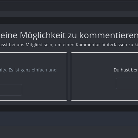
rieren
um den Download-link zu sehen. Vielen Dank für dein Verständins!
 keine Möglichkeit zu kommentieren
sst bei uns Mitglied sein, um einen Kommentar hinterlassen zu 
rieren
um den Download-link zu sehen. Vielen Dank für dein Verständins!
ty. Es ist ganz einfach und
Du hast ber
rieren
um den Download-link zu sehen. Vielen Dank für dein Verständins!