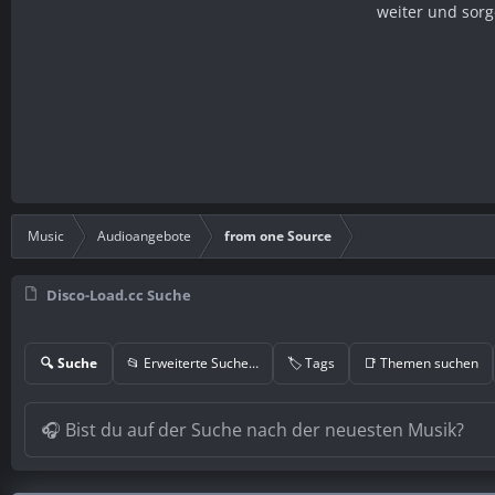
weiter und sorg
Music
Audioangebote
from one Source
Disco-Load.cc Suche
🔍 Suche
📂 Erweiterte Suche…
🏷️ Tags
📑 Themen suchen