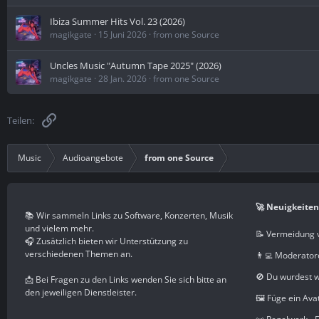
Ibiza Summer Hits Vol. 23 (2026)
magikgate
15 Juni 2026
from one Source
Uncles Music "Autumn Tape 2025" (2026)
magikgate
28 Jan. 2026
from one Source
Link
Teilen:
Music
Audioangebote
from one Source
🚀 Neuigkeiten
📚 Wir sammeln Links zu Software, Konzerten, Musik
und vielem mehr.
📝 Vermeidung 
🎧 Zusätzlich bieten wir Unterstützung zu
verschiedenen Themen an.
👨‍💻 Moderator
🚫 Du wurdest 
📩 Bei Fragen zu den Links wenden Sie sich bitte an
den jeweiligen Dienstleister.
🖼️ Füge ein Ava