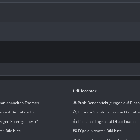
ℹ️ Hilfecenter
von doppelten Themen
🔔 Push-Benachrichtigungen auf Disco
en auf Disco-Load.cc
🔍 Hilfe zur Suchfunktion von Disco-Lo
wegen Spam gesperrt?
👍 Likes in 7 Tagen auf Disco-Load.cc
tar-Bild hinzu!
🖼️ Füge ein Avatar-Bild hinzu!