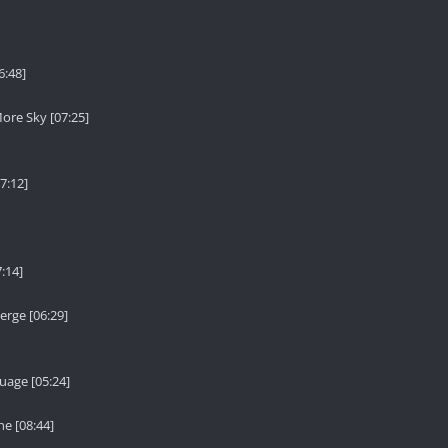
6:48]
ore Sky [07:25]
7:12]
:14]
erge [06:29]
uage [05:24]
ne [08:44]