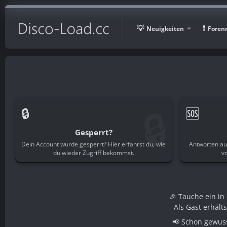
Neuigkeiten
Foren
🔒
🔒
🆘
Gesperrt?
Dein Account wurde gesperrt? Hier erfährst du, wie
Antworten au
du wieder Zugriff bekommst.
v
🎉 Tauche ein i
Als Gast erhält
📢 Schon gewuss