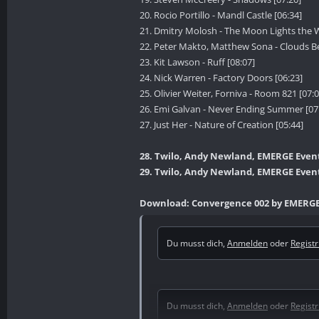
20. Rocio Portillo - Mandl Castle [06:34]
21. Dmitry Molosh - The Moon Lights the W
22. Peter Makto, Matthew Sona - Clouds Be
23. Kit Lawson - Ruff [08:07]
24. Nick Warren - Factory Doors [06:23]
25. Olivier Weiter, Forniva - Room 821 [07:0
26. Emi Galvan - Never Ending Summer [07
27. Just Her - Nature of Creation [05:44]
28. Twilo, Andy Newland, EMERGE Events
29. Twilo, Andy Newland, EMERGE Events
Download: Convergence 002 by EMERGE 
Du musst dich,
Anmelden
oder
Regist
Du musst dich,
Anmelden
oder
Regist