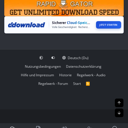
Sicherer
Cloud-Speicher
JETZT STARTEN
Volle Geschwindigkeit · Rechenzentren weltweit
Deutsch (Du)
Nutzungsbedingungen
Datenschutzerklärung
Hilfe und Impressum
Historie
Regelwerk - Audio
Regelwerk - Forum
Start
R
S
S
Obe
Unt