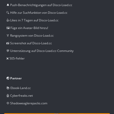
🔔 Push-Benachrichtigungen auf Disco-Load.cc
🔍 Hilfe zur Suchfunktion von Disco-Load.cc
👍 Likes in 7 Tagen auf Disco-Load.cc
🖼️ Füge ein Avatar-Bild hinzu!
🏅 Rangsystem von Disco-Load.cc
📸 Screenshot auf Disco-Load.cc
💬 Unterstützung auf Disco-Load.cc-Community
❌ 505-Fehler
🌏 Partner
📚 Ebook-Land.cc
🤖 Cyberfreaks.net
🦅 Shadoweaglerepacks.com