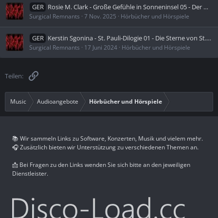
GER
Rosie M. Clark - Große Gefühle in Sonneninsel 05 - Der Duft von Honig und Zitronen (Ungekürzt)
Surgical Remnants
7 Nov. 2025
Hörbücher und Hörspiele
GER
Kerstin Sgonina - St. Pauli-Dilogie 01 - Die Sterne von St. Pauli - Eine junge Frau, die Beatles und die Große Freiheit (Ungekürzt)
Surgical Remnants
17 Juni 2024
Hörbücher und Hörspiele
Link
Teilen:
Music
Audioangebote
Hörbücher und Hörspiele
📚 Wir sammeln Links zu Software, Konzerten, Musik und vielem mehr.
🎧 Zusätzlich bieten wir Unterstützung zu verschiedenen Themen an.
📩 Bei Fragen zu den Links wenden Sie sich bitte an den jeweiligen
Dienstleister.