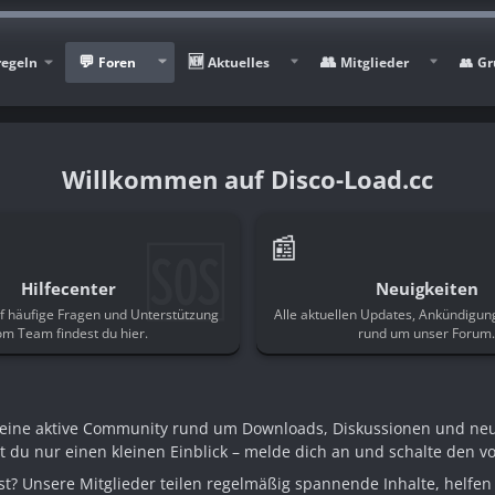
regeln
Foren
Aktuelles
Mitglieder
Gr
Disco-Load.cc
🆘
📰
Hilfecenter
Neuigkeiten
f häufige Fragen und Unterstützung
Alle aktuellen Updates, Ankündigu
om Team findest du hier.
rund um unser Forum
n eine aktive Community rund um Downloads, Diskussionen und ne
st du nur einen kleinen Einblick – melde dich an und schalte den voll
t? Unsere Mitglieder teilen regelmäßig spannende Inhalte, helfen 