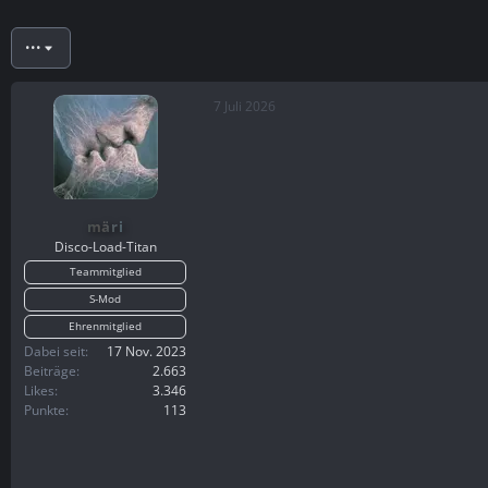
t
t
e
e
•••
l
l
l
l
e
t
7 Juli 2026
r
a
m
märi
Disco-Load-Titan
Teammitglied
S-Mod
Ehrenmitglied
Dabei seit
17 Nov. 2023
Beiträge
2.663
Likes
3.346
Punkte
113