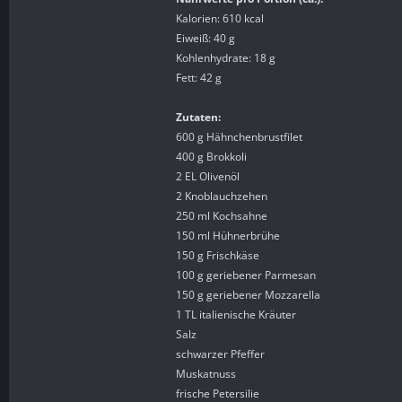
Kalorien: 610 kcal
Eiweiß: 40 g
Kohlenhydrate: 18 g
Fett: 42 g
Zutaten:
600 g Hähnchenbrustfilet
400 g Brokkoli
2 EL Olivenöl
2 Knoblauchzehen
250 ml Kochsahne
150 ml Hühnerbrühe
150 g Frischkäse
100 g geriebener Parmesan
150 g geriebener Mozzarella
1 TL italienische Kräuter
Salz
schwarzer Pfeffer
Muskatnuss
frische Petersilie