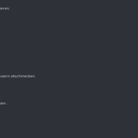
ieren.
Kräutern abschmecken.
ben.