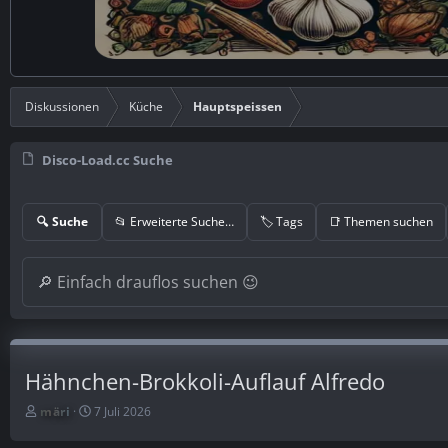
Diskussionen
Küche
Hauptspeissen
Disco-Load.cc Suche
🔍 Suche
📂 Erweiterte Suche…
🏷️ Tags
📑 Themen suchen
Hähnchen-Brokkoli-Auflauf Alfredo
E
E
märi
7 Juli 2026
r
r
s
s