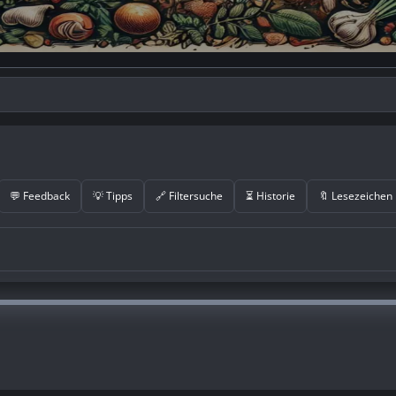
💬 Feedback
💡 Tipps
🔗 Filtersuche
⏳ Historie
🔖 Lesezeichen